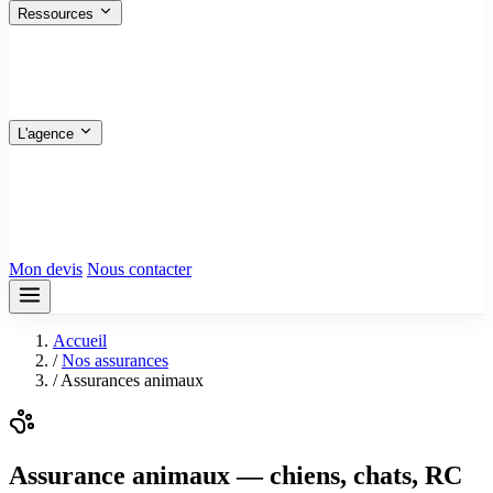
Ressources
FAQ
Les réponses aux questions fréquentes
Nos articles
Guides pratiques et conseils
Plan du site
Toutes les pages en un coup d’œil
L'agence
Qui sommes-nous
Bureau de Ris-Orangis
Siège — 91130
Bureau de Marseille
13001
Tous nos avis
Mon devis
Nous contacter
Accueil
/
Nos assurances
/
Assurances animaux
Assurance animaux — chiens, chats, RC