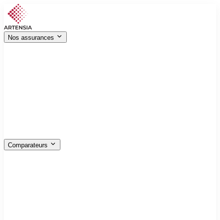
Nos assurances
Véhicules
Auto, moto, bateau, flotte…
Habitation
MRH, PNO, GLI, immeuble…
Santé
Mutuelle, sur-complémentaire, entreprise
Professionnels
RC pro, multirisques, garage, cyber
Décennale
Tous corps de métiers, avec ou sans diplôme
Emprunteur
Jusqu‑à 60 % moins cher que la banque
Prévoyance
GAV, obsèques, capital décès, dépendance
Animaux
Chiens, chats, RC chasse
Comparateurs
Assurance auto
Multirisque habitation
Complémentaire santé
Assurance emprunteur
Garantie accident de la vie